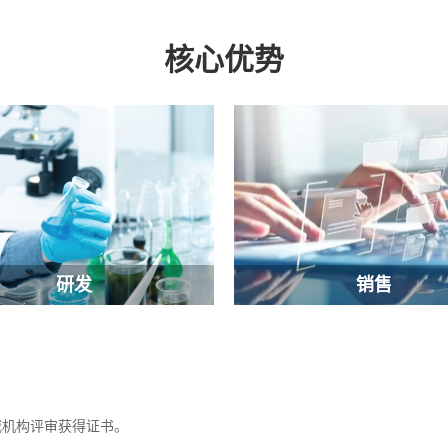
核心优势
研发
销售
威机构评审获得证书。