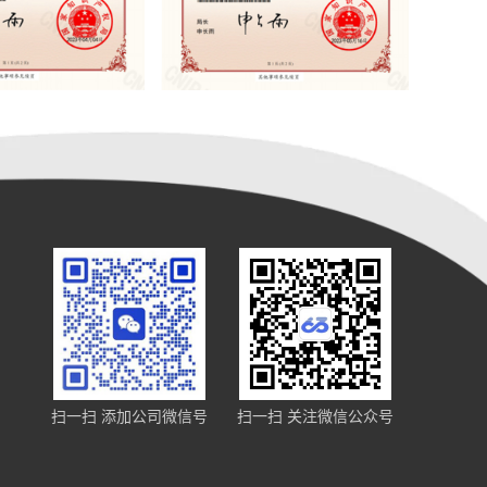
扫一扫 添加公司微信号
扫一扫 关注微信公众号