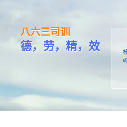
八六三司训
德，劳，精，效