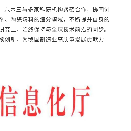
业，八六三与多家科研机构紧密合作，协同创
剂、陶瓷填料的细分领域，不断提升自身的
研究上，始终保持与全球技术前沿的同步。
续创新，为我国制造业高质量发展贡献力