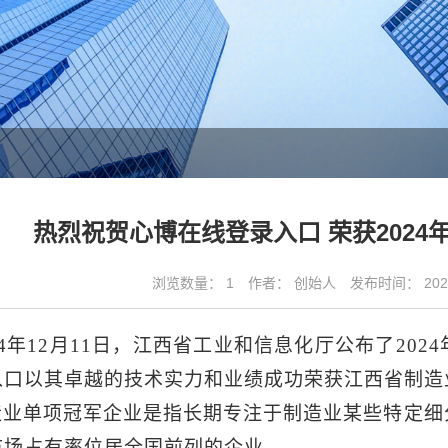
热烈祝贺心博在线登录入口 荣获202
浏览数量： 1
作者： 创始人
发布时间： 2025
24年12月11日，江西省工业和信息化厅公布了20
入口以其卓越的技术实力和业绩成功荣获江西省制造
造业单项冠军企业是指长期专注于制造业某些特定细
市场占有率位居全国前列的企业。