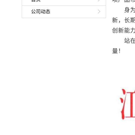
身
公司动态
新，长
创新能
站
量！